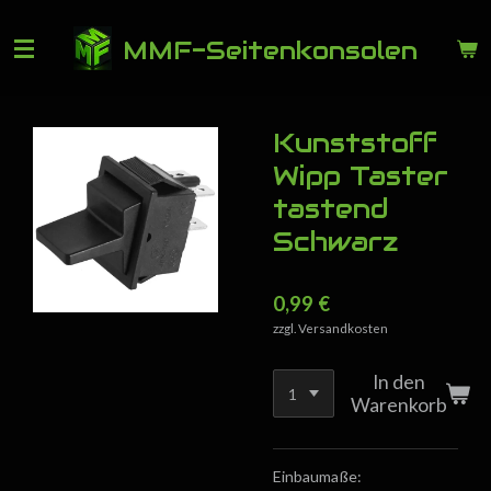
Zum
MMF-Seitenkonsolen
Hauptinhalt
springen
Kunststoff
Wipp Taster
tastend
Schwarz
0,99 €
zzgl. Versandkosten
In den
Warenkorb
Einbaumaße: