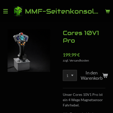
Zum
M
MF-Seitenkonsolen
Hauptinhalt
springen
Cores 10V1
Pro
199,99 €
zzgl. Versandkosten
In den
Warenkorb
Unser Cores 10V1 Pro ist
ein 4 Wege Magnetsensor
Fahrhebel.